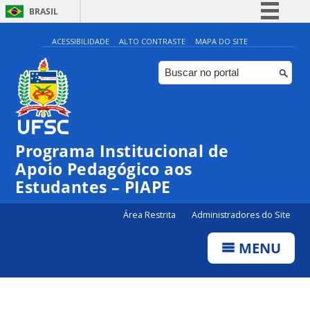
BRASIL
Simplifique!
ACESSIBILIDADE
ALTO CONTRASTE
MAPA DO SITE
Comunica BR
Participe
Acesso à informação
Legislação
Programa Institucional de
Canais
Apoio Pedagógico aos
Estudantes – PIAPE
Área Restrita
Administradores do Site
MENU