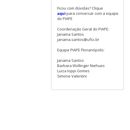
Ficou com dúvidas? Clique
aqui
para conversar com a equipe
do PIAPE
Coordenação Geral do PIAPE:
Janaina Santos
janaina.santos@ufsc.br
Equipe PIAPE Florianópolis:
Janaina Santos
Barbara Wollinger Niehues
Luiza Ioppi Gomes
Simone Valentini