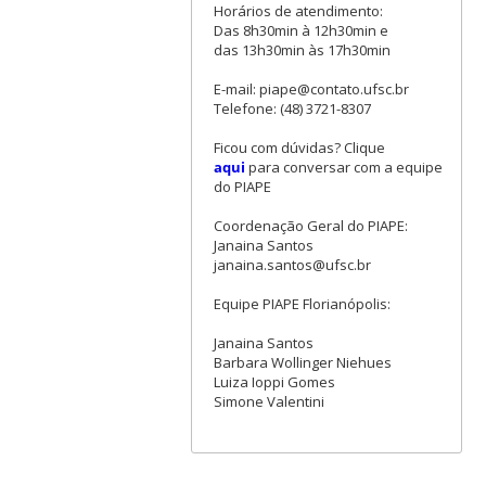
Horários de atendimento:
Das 8h30min à 12h30min e
das 13h30min às 17h30min
E-mail: piape@contato.ufsc.br
Telefone: (48) 3721-8307
Ficou com dúvidas? Clique
aqui
para conversar com a equipe
do PIAPE
Coordenação Geral do PIAPE:
Janaina Santos
janaina.santos@ufsc.br
Equipe PIAPE Florianópolis:
Janaina Santos
Barbara Wollinger Niehues
Luiza Ioppi Gomes
Simone Valentini