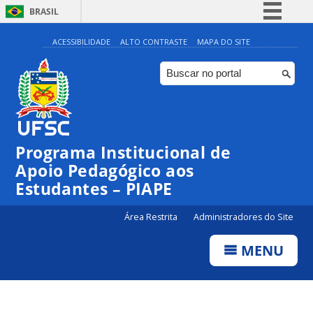
BRASIL
Simplifique!
ACESSIBILIDADE
ALTO CONTRASTE
MAPA DO SITE
Comunica BR
Participe
Acesso à informação
Legislação
Programa Institucional de
Canais
Apoio Pedagógico aos
Estudantes – PIAPE
Área Restrita
Administradores do Site
MENU