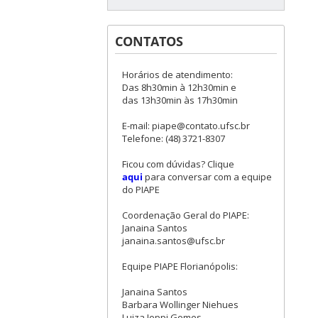
CONTATOS
Horários de atendimento:
Das 8h30min à 12h30min e
das 13h30min às 17h30min
E-mail: piape@contato.ufsc.br
Telefone: (48) 3721-8307
Ficou com dúvidas? Clique
aqui
para conversar com a equipe
do PIAPE
Coordenação Geral do PIAPE:
Janaina Santos
janaina.santos@ufsc.br
Equipe PIAPE Florianópolis:
Janaina Santos
Barbara Wollinger Niehues
Luiza Ioppi Gomes