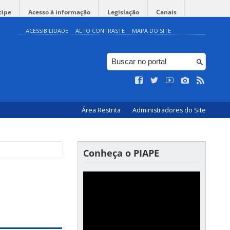
cipe
Acesso à informação
Legislação
Canais
ACESSIBILIDADE
ALTO CONTRASTE
MAPA DO SITE
Área Restrita
Administradores do Site
Conheça o PIAPE