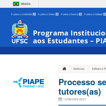
BRASIL
Ir para o conteúdo
1
Ir para o menu
2
Ir para a busca
3
Ir para o rodapé
4
Programa Institucio
aos Estudantes – PI
Notícias
Editais e 
Processo se
tutores(as)
12/06/2026 09:27