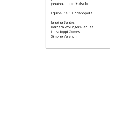
janaina.santos@ufsc.br
Equipe PIAPE Florianópolis:
Janaina Santos
Barbara Wollinger Niehues
Luiza Ioppi Gomes
Simone Valentini