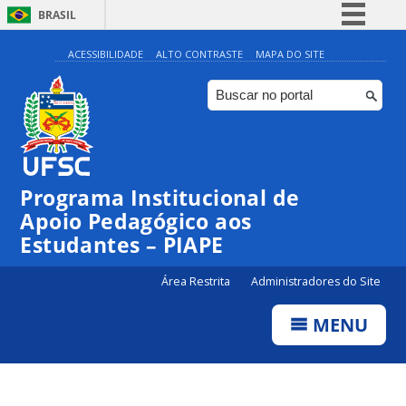
BRASIL
Simplifique!
ACESSIBILIDADE
ALTO CONTRASTE
MAPA DO SITE
Comunica BR
Participe
Acesso à informação
Legislação
Programa Institucional de
Canais
Apoio Pedagógico aos
Estudantes – PIAPE
Área Restrita
Administradores do Site
MENU