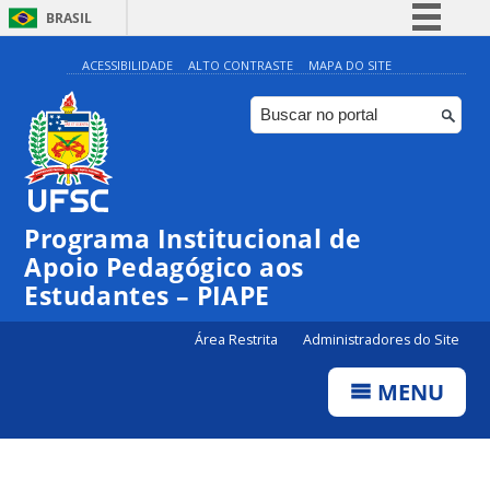
BRASIL
Simplifique!
ACESSIBILIDADE
ALTO CONTRASTE
MAPA DO SITE
Comunica BR
Participe
Acesso à informação
Legislação
Programa Institucional de
Canais
Apoio Pedagógico aos
Estudantes – PIAPE
Área Restrita
Administradores do Site
MENU