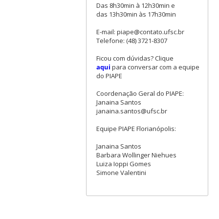
Das 8h30min à 12h30min e
das 13h30min às 17h30min
E-mail: piape@contato.ufsc.br
Telefone: (48) 3721-8307
Ficou com dúvidas? Clique
aqui
para conversar com a equipe
do PIAPE
Coordenação Geral do PIAPE:
Janaina Santos
janaina.santos@ufsc.br
Equipe PIAPE Florianópolis:
Janaina Santos
Barbara Wollinger Niehues
Luiza Ioppi Gomes
Simone Valentini