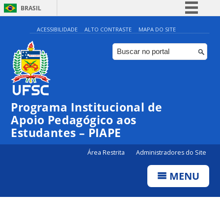
BRASIL
Simplifique!
ACESSIBILIDADE
ALTO CONTRASTE
MAPA DO SITE
Comunica BR
Participe
Acesso à informação
Legislação
Programa Institucional de
Canais
Apoio Pedagógico aos
Estudantes – PIAPE
Área Restrita
Administradores do Site
MENU