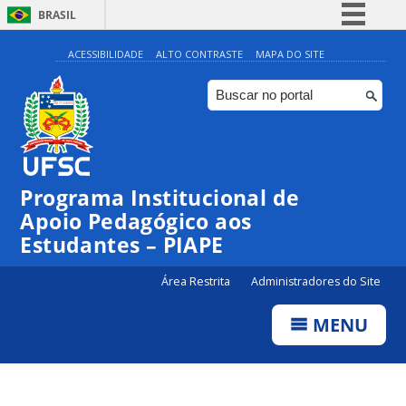
BRASIL
Simplifique!
ACESSIBILIDADE
ALTO CONTRASTE
MAPA DO SITE
Comunica BR
Participe
Acesso à informação
Legislação
Programa Institucional de
Canais
Apoio Pedagógico aos
Estudantes – PIAPE
Área Restrita
Administradores do Site
MENU