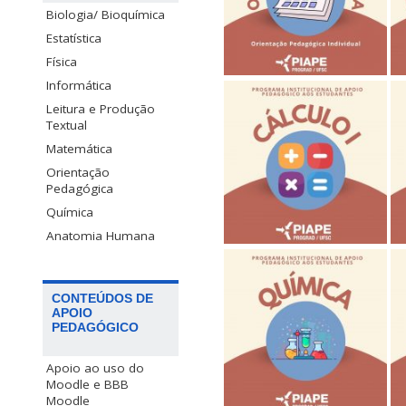
Biologia/ Bioquímica
Estatística
Física
Informática
Leitura e Produção
Textual
Matemática
Orientação
Pedagógica
Química
Anatomia Humana
CONTEÚDOS DE
APOIO
PEDAGÓGICO
Apoio ao uso do
Moodle e BBB
Moodle