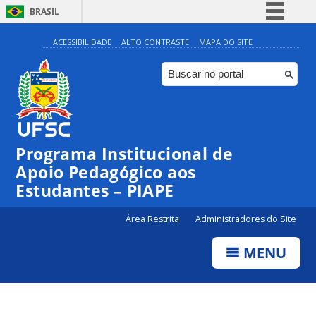
BRASIL
Simplifique!
ACESSIBILIDADE
ALTO CONTRASTE
MAPA DO SITE
Comunica BR
Participe
Acesso à informação
Legislação
Programa Institucional de
Canais
Apoio Pedagógico aos
Estudantes – PIAPE
Área Restrita
Administradores do Site
MENU