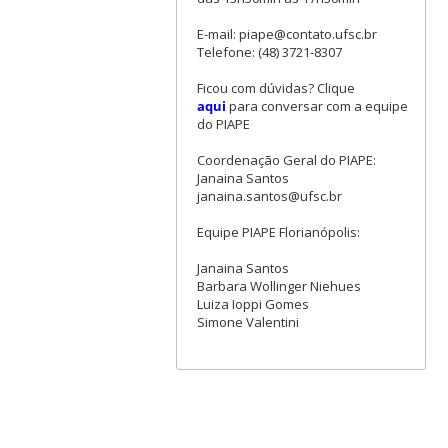
E-mail: piape@contato.ufsc.br
Telefone: (48) 3721-8307
Ficou com dúvidas? Clique
aqui
para conversar com a equipe
do PIAPE
Coordenação Geral do PIAPE:
Janaina Santos
janaina.santos@ufsc.br
Equipe PIAPE Florianópolis:
Janaina Santos
Barbara Wollinger Niehues
Luiza Ioppi Gomes
Simone Valentini