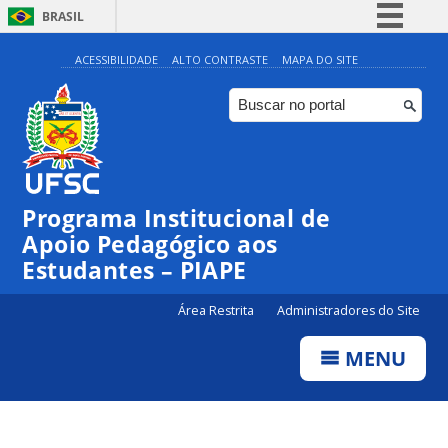
BRASIL
Simplifique!
ACESSIBILIDADE
ALTO CONTRASTE
MAPA DO SITE
Comunica BR
Participe
Acesso à informação
Legislação
Programa Institucional de
Canais
Apoio Pedagógico aos
Estudantes – PIAPE
Área Restrita
Administradores do Site
MENU