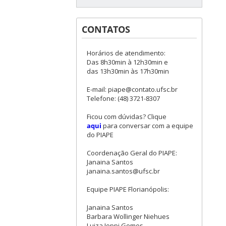
CONTATOS
Horários de atendimento:
Das 8h30min à 12h30min e
das 13h30min às 17h30min
E-mail: piape@contato.ufsc.br
Telefone: (48) 3721-8307
Ficou com dúvidas? Clique
aqui
para conversar com a equipe
do PIAPE
Coordenação Geral do PIAPE:
Janaina Santos
janaina.santos@ufsc.br
Equipe PIAPE Florianópolis:
Janaina Santos
Barbara Wollinger Niehues
Luiza Ioppi Gomes