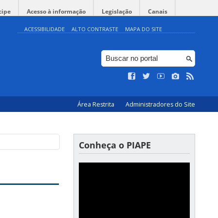
cipe
Acesso à informação
Legislação
Canais
ACESSIBILIDADE
ALTO CONTRASTE
MAPA DO SITE
Área Restrita
Administradores do Site
Conheça o PIAPE