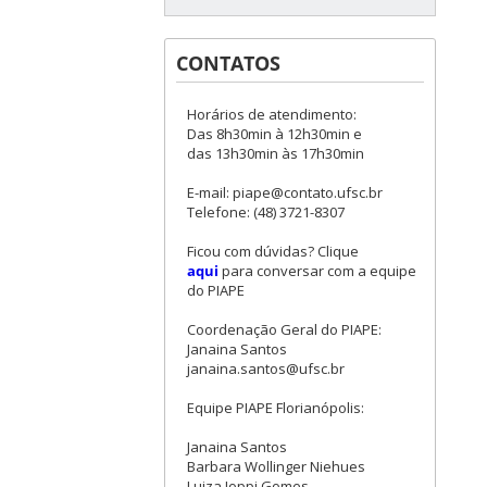
CONTATOS
Horários de atendimento:
Das 8h30min à 12h30min e
das 13h30min às 17h30min
E-mail: piape@contato.ufsc.br
Telefone: (48) 3721-8307
Ficou com dúvidas? Clique
aqui
para conversar com a equipe
do PIAPE
Coordenação Geral do PIAPE:
Janaina Santos
janaina.santos@ufsc.br
Equipe PIAPE Florianópolis:
Janaina Santos
Barbara Wollinger Niehues
Luiza Ioppi Gomes