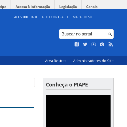
cipe
Acesso à informação
Legislação
Canais
ACESSIBILIDADE
ALTO CONTRASTE
MAPA DO SITE
Área Restrita
Administradores do Site
Conheça o PIAPE