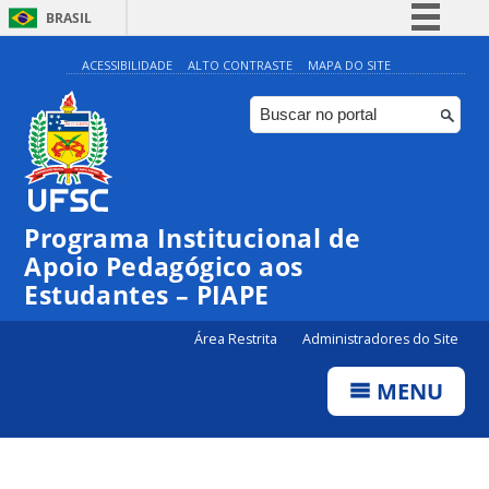
BRASIL
Simplifique!
ACESSIBILIDADE
ALTO CONTRASTE
MAPA DO SITE
Comunica BR
Participe
Acesso à informação
Legislação
Programa Institucional de
Canais
Apoio Pedagógico aos
Estudantes – PIAPE
Área Restrita
Administradores do Site
MENU