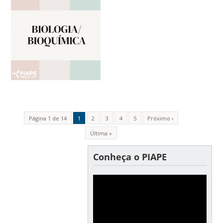
Página 1 de 14
1
2
3
4
5
Próximo ›
Última »
Conheça o PIAPE