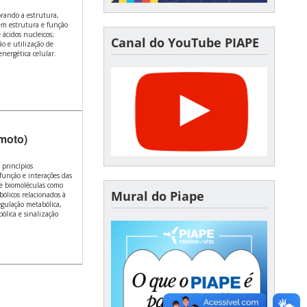
rando a estrutura,
uem estrutura e função
 ácidos nucleicos;
Canal do YouTube PIAPE
ão e utilização de
nergética celular.
moto)
 princípios
função e interações das
de biomoléculas como
Mural do Piape
bólicos relacionados à
egulação metabólica,
ólica e sinalização