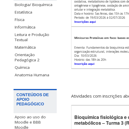
oxidativa, metabolismo de lipídeos com de
Biologia/ Bioquímica
cetogênese e lipogênese, oxidação de amino
celular e integração metabólica.
Estatística
Data e horário: 5as feiras, das 15h às 17
Período: de 19/03/2026 à 02/07/2026
Física
Inscrições aqui
Informática
Leitura e Produção
Minicurso Proteínas em foco: bases es
Textual
Matemática
Ementa: Fundamentos da bioquímica estrut
organização estrutural, interações molecu
Orientação
Dia: 10/03/2026
Pedagógica 2
Horário: das 18h às 20h
Inscrição aqui
Química
Anatomia Humana
CONTEÚDOS DE
Atividades com inscrições a
APOIO
PEDAGÓGICO
Bioquímica fisiológica e 
Apoio ao uso do
Moodle e BBB
metabólicos – Turma 3 (
Moodle