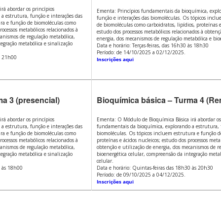
rá abordar os princípios
Ementa: Princípios fundamentais da bioquímica, explo
a estrutura, função e interações das
função e interações das biomoléculas. Os tópicos incl
ura e função de biomoléculas como
de biomoléculas como carboidratos, lipídios, proteínas e
rocessos metabólicos relacionados à
estudo dos processos metabólicos relacionados à obtenç
canismos de regulação metabólica,
energia, dos mecanismos de regulação metabólica e bioe
egração metabólica e sinalização
Data e horário: Terças-feiras, das 16h30 às 18h30
Período: de 14/10/2025 a 02/12/2025.
às 21h00
Inscrições aqui
a 3 (presencial)
Bioquímica básica – Turma 4 (Re
rá abordar os princípios
Ementa: O Módulo de Bioquímica Básica irá abordar os
a estrutura, função e interações das
fundamentais da bioquímica, explorando a estrutura, 
ura e função de biomoléculas como
biomoléculas. Os tópicos incluem estrutura e função 
rocessos metabólicos relacionados à
proteínas e ácidos nucleicos; estudo dos processos meta
canismos de regulação metabólica,
obtenção e utilização de energia, dos mecanismos de r
egração metabólica e sinalização
bioenergética celular, compreensão da integração metab
celular.
0 às 18h00
Data e horário: Quintas-feiras das 18h30 às 20h30
Período: de 09/10/2025 a 04/12/2025.
Inscrições aqui