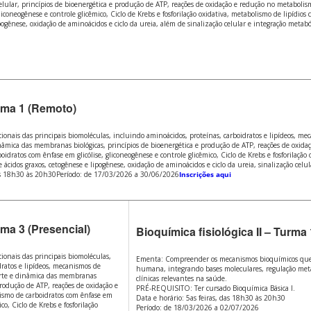
lar, princípios de bioenergética e produção de ATP, reações de oxidação e redução no metabolis
liconeogênese e controle glicêmico, Ciclo de Krebs e fosforilação oxidativa, metabolismo de lipídio
pogênese, oxidação de aminoácidos e ciclo da ureia, além de sinalização celular e integração metabó
h
rma 1 (Remoto)
nais das principais biomoléculas, incluindo aminoácidos, proteínas, carboidratos e lipídeos, mec
nâmica das membranas biológicas, princípios de bioenergética e produção de ATP, reações de oxida
idratos com ênfase em glicólise, gliconeogênese e controle glicêmico, Ciclo de Krebs e fosforilação
ácidos graxos, cetogênese e lipogênese, oxidação de aminoácidos e ciclo da ureia, sinalização celul
 das 18h30 às 20h30Período: de 17/03/2026 a 30/06/2026
Inscrições aqui
rma 3 (Presencial)
Bioquímica fisiológica II – Turma
onais das principais biomoléculas,
Ementa: Compreender os mecanismos bioquímicos que 
dratos e lipídeos, mecanismos de
humana, integrando bases moleculares, regulação metab
porte e dinâmica das membranas
clínicas relevantes na saúde.
produção de ATP, reações de oxidação e
PRÉ-REQUISITO: Ter cursado Bioquímica Básica I.
ismo de carboidratos com ênfase em
Data e horário: 5as feiras, das 18h30 às 20h30
co, Ciclo de Krebs e fosforilação
Período: de 18/03/2026 a 02/07/2026