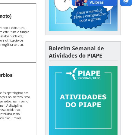
moto)
rando a estrutura,
em estrutura e função
 ácidos nucleicos;
o e utilização de
nergética celular.
Boletim Semanal de
Atividades do PIAPE
úrbios
 fisiopatológicos dos
erações no metabolismo
rogenados, assim como
al. A disciplina
esse oxidativo,
onteúdos serão
mos bioquímicos