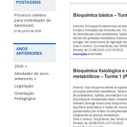
POSTAGENS
Bioquímica básica – Turm
Processo seletivo
para contratação de
tutores(as)
Ementa: Princípios fundamentais da bioq
função e interações das biomoléculas. Os
12 de junho de 2026
de biomoléculas como carboidratos, lipídio
estudo dos processos metabólicos relacion
energia, dos mecanismos de regulação met
Data e horário: Quintas-feiras, das 16h
ANOS
Período: de 21/08/2025 a 02/10/2025
ANTERIORES
Inscrições
encerradas
2026 »
Bioquímica fisiológica e 
Atividades de anos
metabólicos – Turma 1 (P
anteriores »
Legislação
Ementa: Esta disciplina aborda os aspectos
principais distúrbios metabólicos. Serão
Orientação
de carboidratos, lipídios, aminoácidos e 
Pedagógica
distúrbios do metabolismo ósseo, hematol
também abrange temas como bioquímica do
equilíbrio ácido-básico e noções de neur
apresentados com ênfase na compreensão
subjacentes às doenças metabólicas.
Data e horário: Terças-feiras, das 16h00 
Período: de 26/08/2025 a 07/10/2025
Inscrições encerradas