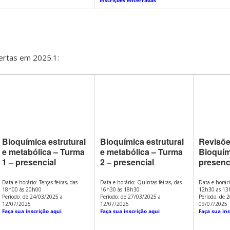
bertas em 2025.1:
Bioquímica estrutural
Bioquímica estrutural
Revisõe
e metabólica – Turma
e metabólica – Turma
Bioquím
1 – presencial
2 – presencial
presenc
Data e horário: Terças-feiras, das
Data e horário: Quintas-feiras, das
Data e horári
18h00 às 20h00
16h30 às 18h30
12h30 as 13
Período: de 24/03/2025 a
Período: de 27/03/2025 a
Período: de 
12/07/2025
12/07/2025
09/07/2025
Faça sua inscrição aqui
Faça sua inscrição aqui
Faça sua ins