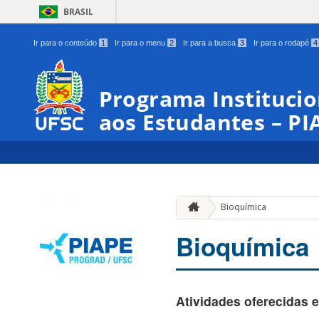
BRASIL
Ir para o conteúdo
1
Ir para o menu
2
Ir para a busca
3
Ir para o rodapé
4
Programa Institucio
aos Estudantes – PI
Bioquímica
Bioquímica
Atividades oferecidas 