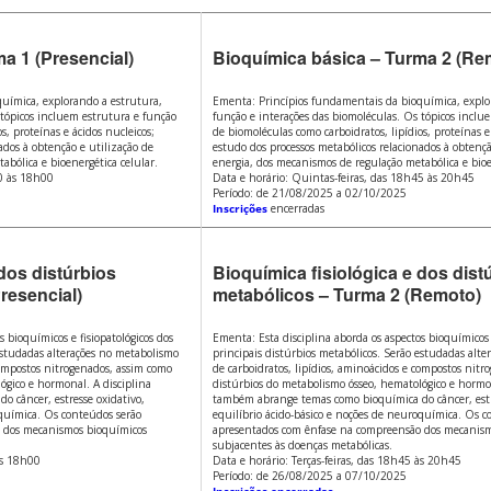
a 1 (Presencial)
Bioquímica básica – Turma 2 (Re
uímica, explorando a estrutura,
Ementa: Princípios fundamentais da bioquímica, explo
 tópicos incluem estrutura e função
função e interações das biomoléculas. Os tópicos inclu
s, proteínas e ácidos nucleicos;
de biomoléculas como carboidratos, lipídios, proteínas e
ados à obtenção e utilização de
estudo dos processos metabólicos relacionados à obtençã
abólica e bioenergética celular.
energia, dos mecanismos de regulação metabólica e bioe
00 às 18h00
Data e horário: Quintas-feiras, das 18h45 às 20h45
Período: de 21/08/2025 a 02/10/2025
Inscrições
encerradas
dos distúrbios
Bioquímica fisiológica e dos dist
resencial)
metabólicos – Turma 2 (Remoto)
 bioquímicos e fisiopatológicos dos
Ementa: Esta disciplina aborda os aspectos bioquímicos e
 estudadas alterações no metabolismo
principais distúrbios metabólicos. Serão estudadas alt
compostos nitrogenados, assim como
de carboidratos, lipídios, aminoácidos e compostos nit
ógico e hormonal. A disciplina
distúrbios do metabolismo ósseo, hematológico e hormon
 câncer, estresse oxidativo,
também abrange temas como bioquímica do câncer, estr
oquímica. Os conteúdos serão
equilíbrio ácido-básico e noções de neuroquímica. Os c
 dos mecanismos bioquímicos
apresentados com ênfase na compreensão dos mecanis
subjacentes às doenças metabólicas.
às 18h00
Data e horário: Terças-feiras, das 18h45 às 20h45
Período: de 26/08/2025 a 07/10/2025
Inscrições encerradas