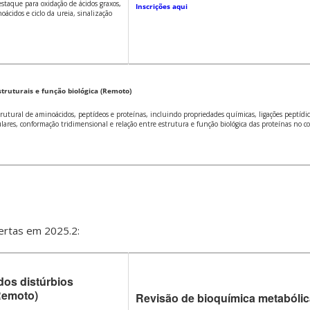
staque para oxidação de ácidos graxos,
Inscrições aqui
ácidos e ciclo da ureia, sinalização
h
truturais e função biológica (Remoto)
ural de aminoácidos, peptídeos e proteínas, incluindo propriedades químicas, ligações peptídica
lares, conformação tridimensional e relação entre estrutura e função biológica das proteínas no co
bertas em 2025.2:
dos distúrbios
Remoto)
Revisão de bioquímica metabólica