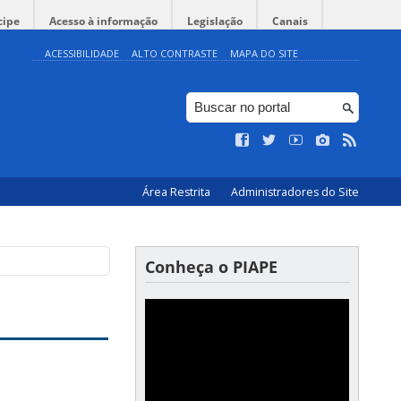
cipe
Acesso à informação
Legislação
Canais
ACESSIBILIDADE
ALTO CONTRASTE
MAPA DO SITE
Área Restrita
Administradores do Site
Conheça o PIAPE