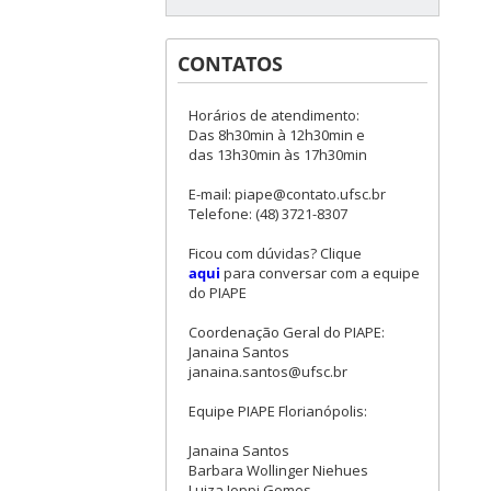
CONTATOS
Horários de atendimento:
Das 8h30min à 12h30min e
das 13h30min às 17h30min
E-mail: piape@contato.ufsc.br
Telefone: (48) 3721-8307
Ficou com dúvidas? Clique
aqui
para conversar com a equipe
do PIAPE
Coordenação Geral do PIAPE:
Janaina Santos
janaina.santos@ufsc.br
Equipe PIAPE Florianópolis:
Janaina Santos
Barbara Wollinger Niehues
Luiza Ioppi Gomes