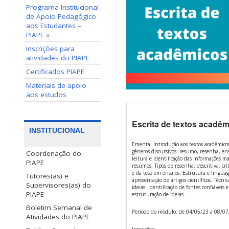
Programa Institucional
de Apoio Pedagógico
aos Estudantes –
PIAPE »
Inscrições para
atividades do PIAPE
Certificados PIAPE
Materiais de apoio
aos estudos
Escrita de textos acadêm
INSTITUCIONAL
Ementa: Introdução aos textos acadêmicos.
gêneros discursivos: resumo, resenha, ensa
Coordenação do
leitura e identificação das informações m
PIAPE
resumos. Tipos de resenha: descritiva, crí
e da tese em ensaios. Estrutura e lingua
Tutores(as) e
apresentação de artigos científicos. Técni
Supervisores(as) do
ideias: Identificação de fontes confiáveis
PIAPE
estruturação de ideias.
Boletim Semanal de
Período do módulo: de 04/05/23 a 08/07
Atividades do PIAPE
Inscrições: