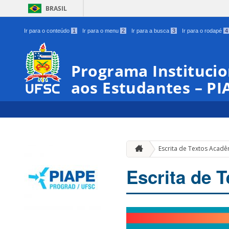
BRASIL
Ir para o conteúdo
1
Ir para o menu
2
Ir para a busca
3
Ir para o rodapé
4
Programa Institucio
aos Estudantes – PI
Escrita de Textos Acad
Escrita de 