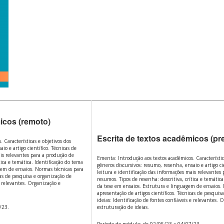
icos (remoto)
Escrita de textos acadêmicos (pr
 Características e objetivos dos
io e artigo científico. Técnicas de
ais relevantes para a produção de
Ementa: Introdução aos textos acadêmicos. Característic
tica e temática. Identificação do tema
gêneros discursivos: resumo, resenha, ensaio e artigo cie
gem de ensaios. Normas técnicas para
leitura e identificação das informações mais relevantes
cas de pesquisa e organização de
resumos. Tipos de resenha: descritiva, crítica e temática
 e relevantes. Organização e
da tese em ensaios. Estrutura e linguagem de ensaios.
apresentação de artigos científicos. Técnicas de pesquis
ideias: Identificação de fontes confiáveis e relevantes. 
/23.
estruturação de ideias.
Período do módulo: de 02/05/23 a 04/07/23.