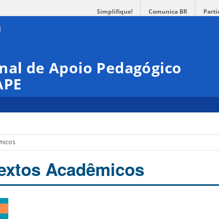
Simplifique!
Comunica BR
Parti
nal de Apoio Pedagógico
APE
êmicos
Textos Acadêmicos