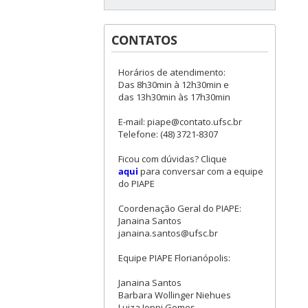
CONTATOS
Horários de atendimento:
Das 8h30min à 12h30min e
das 13h30min às 17h30min
E-mail: piape@contato.ufsc.br
Telefone: (48) 3721-8307
Ficou com dúvidas? Clique
aqui
para conversar com a equipe
do PIAPE
Coordenação Geral do PIAPE:
Janaina Santos
janaina.santos@ufsc.br
Equipe PIAPE Florianópolis:
Janaina Santos
Barbara Wollinger Niehues
Luiza Ioppi Gomes