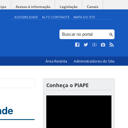
cipe
Acesso à informação
Legislação
Canais
ACESSIBILIDADE
ALTO CONTRASTE
MAPA DO SITE
Área Restrita
Administradores do Site
Conheça o PIAPE
ade