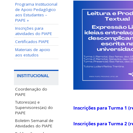
Programa Institucional
de Apoio Pedagógico
aos Estudantes –
PIAPE »
Inscrições para
atividades do PIAPE
Certificados PIAPE
Materiais de apoio
aos estudos
INSTITUCIONAL
Coordenação do
PIAPE
Tutores(as) e
Supervisores(as) do
Inscrições para Turma 1 (r
PIAPE
Boletim Semanal de
Inscrições para Turma 2 (
Atividades do PIAPE