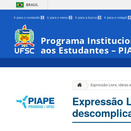
BRASIL
Ir para o conteúdo
1
Ir para o menu
2
Ir para a busca
3
Ir para o rodapé
4
Programa Institucio
aos Estudantes – PI
Expressão Livre, ideias
Expressão Li
descomplica