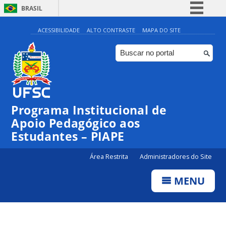
BRASIL
Simplifique!
ACESSIBILIDADE
ALTO CONTRASTE
MAPA DO SITE
Comunica BR
Participe
Acesso à informação
Legislação
Programa Institucional de
Canais
Apoio Pedagógico aos
Estudantes – PIAPE
Área Restrita
Administradores do Site
MENU