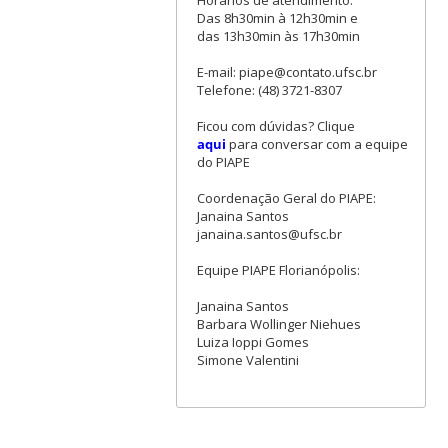
Horários de atendimento:
Das 8h30min à 12h30min e
das 13h30min às 17h30min
E-mail: piape@contato.ufsc.br
Telefone: (48) 3721-8307
Ficou com dúvidas? Clique
aqui
para conversar com a equipe
do PIAPE
Coordenação Geral do PIAPE:
Janaina Santos
janaina.santos@ufsc.br
Equipe PIAPE Florianópolis:
Janaina Santos
Barbara Wollinger Niehues
Luiza Ioppi Gomes
Simone Valentini